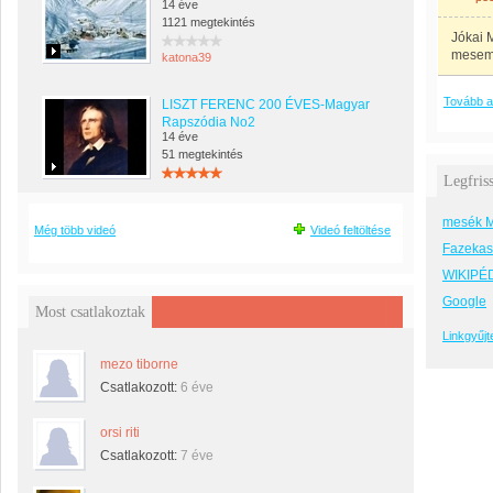
14 éve
1121 megtekintés
Jókai 
mesemo
katona39
Tovább a
LISZT FERENC 200 ÉVES-Magyar
Rapszódia No2
14 éve
51 megtekintés
Legfris
mesék Má
Még több videó
Videó feltöltése
Fazekas 
WIKIPÉ
Google
Most csatlakoztak
Linkgyűj
mezo tiborne
Csatlakozott:
6 éve
orsi riti
Csatlakozott:
7 éve