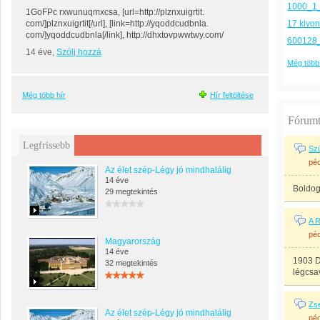
1000_1
1GoFPc rxwunuqmxcsa, [url=http://plznxuigrtit.
com/]plznxuigrtit[/url], [link=http://yqoddcudbnla.
17 kivon
com/]yqoddcudbnla[/link], http://dhxtovpwwtwy.com/
600128
14 éve,
Szólj hozzá
Még több
Még több hír
Hír feltöltése
Fórum
Legfrissebb
Szü
péc
Az élet szép-Légy jó mindhalálig
14 éve
Boldog
29 megtekintés
A 
péc
Magyarország
14 éve
1903 D
32 megtekintés
légcsa
Zse
Az élet szép-Légy jó mindhalálig
péc