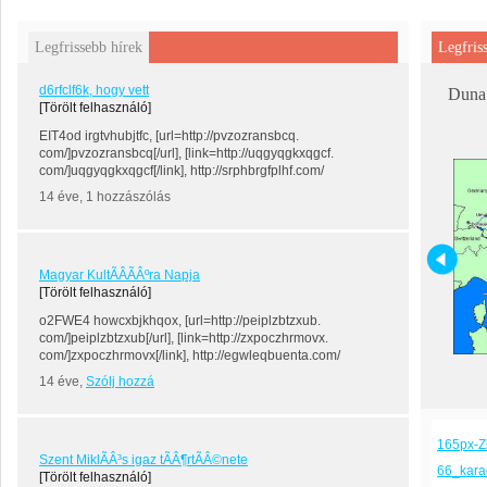
Legfrissebb hírek
Legfris
d6rfclf6k, hogy vett
Duna 
[Törölt felhasználó]
EIT4od irgtvhubjtfc, [url=http://pvzozransbcq.
com/]pvzozransbcq[/url], [link=http://uqgyqgkxqgcf.
com/]uqgyqgkxqgcf[/link], http://srphbrgfplhf.com/
14 éve, 1 hozzászólás
Magyar KultÃÂÃÂºra Napja
[Törölt felhasználó]
o2FWE4 howcxbjkhqox, [url=http://peiplzbtzxub.
com/]peiplzbtzxub[/url], [link=http://zxpoczhrmovx.
com/]zxpoczhrmovx[/link], http://egwleqbuenta.com/
14 éve,
Szólj hozzá
165px-Zi
Szent MiklÃÂ³s igaz tÃÂ¶rtÃÂ©nete
66_kar
[Törölt felhasználó]