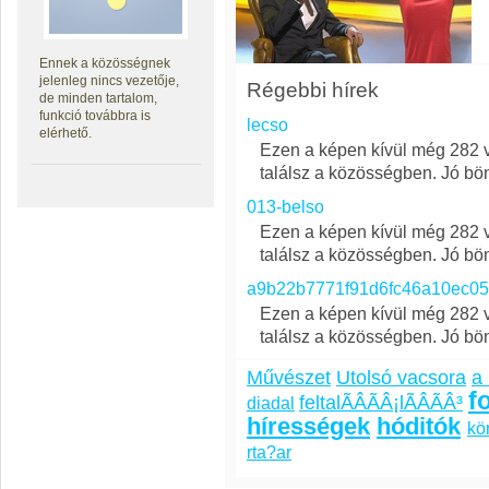
Ennek a közösségnek
jelenleg nincs vezetője,
Régebbi hírek
de minden tartalom,
funkció továbbra is
lecso
elérhető.
Ezen a képen kívül még 282 v
találsz a közösségben. Jó bö
013-belso
Ezen a képen kívül még 282 v
találsz a közösségben. Jó bö
a9b22b7771f91d6fc46a10ec0
Ezen a képen kívül még 282 v
találsz a közösségben. Jó bö
Művészet
Utolsó vacsora
a 
f
feltalÃÂÃÂ¡lÃÂÃÂ³
diadal
hírességek
hóditók
kö
rta?a­r