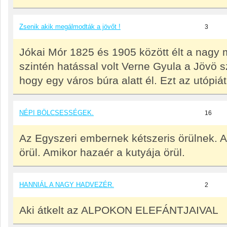
Zsenik akik megálmodták a jövőt !
3
Jókai Mór 1825 és 1905 között élt a nag
szintén hatással volt Verne Gyula a Jövö 
hogy egy város búra alatt él. Ezt az utópi
NÉPI BÖLCSESSÉGEK.
16
Az Egyszeri embernek kétszeris örülnek. 
örül. Amikor hazaér a kutyája örül.
HANNIÁL A NAGY HADVEZÉR.
2
Aki átkelt az ALPOKON ELEFÁNTJAIVAL