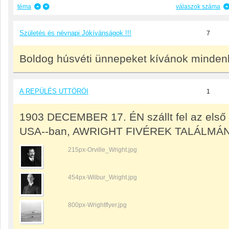
téma
válaszok száma
Születés és névnapi Jókívánságok !!!
7
Boldog húsvéti ünnepeket kívánok mindenk
A REPÜLÉS UTTÖRÖI
1
1903 DECEMBER 17. ÉN szállt fel az első
USA--ban, AWRIGHT FIVÉREK TALÁLMÁN
215px-Orville_Wright.jpg
454px-Wilbur_Wright.jpg
800px-Wrightflyer.jpg