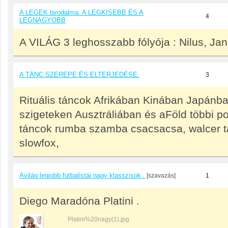
A LEGEK birodalma. A LEGKISEBB ÉS A
4
LEGNAGYOBB
A VILÁG 3 leghosszabb fólyója : Nilus, Ja
A TÁNC SZEREPE ÉS ELTERJEDÉSE.
3
Rituális táncok Afrikában Kinában Japánba
szigeteken Ausztráliában és aFöld többi pon
táncok rumba szamba csacsacsa, walcer t
slowfox,
Avilág legjobb futbalistái nagy klasszisok .
[szavazás]
1
Diego Maradóna Platini .
Platini%20nagy(1).jpg