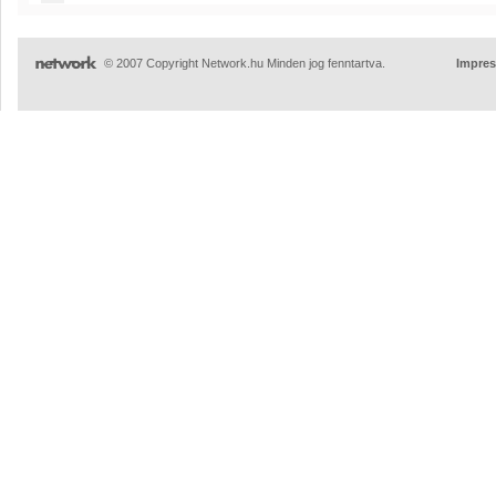
© 2007 Copyright Network.hu Minden jog fenntartva.
Impre