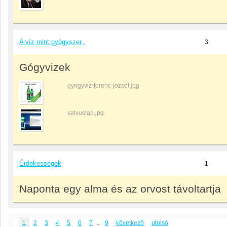
A víz mint gyógyszer .
3
Gógyvizek
gyogyviz-ferenc-jozsef.jpg
salvuslap.jpg
Érdekességek
1
Naponta egy alma és az orvost távoltartja
1
2
3
4
5
6
7
...
9
következő
utolsó