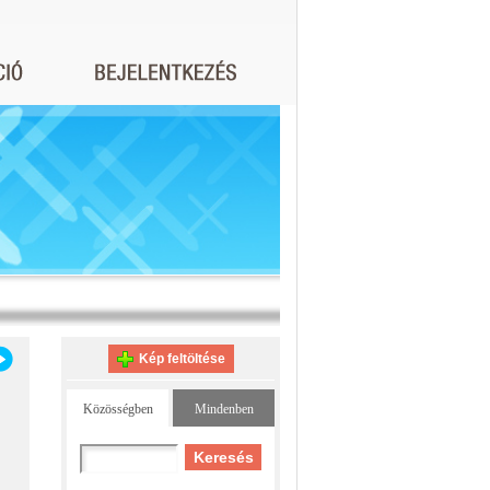
Kép feltöltése
Közösségben
Mindenben