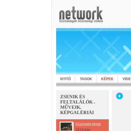
NYITÓ
TAGOK
KÉPEK
VID
ZSENIK ÉS
FELTALÁLÓK .
MŰVEIK.
KÉPGALÉRIÁI
Közösség képei
1519 kép