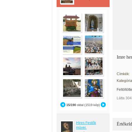
Imre her
Címkék:
Kategória
Feltöltött
Látta 304
15/190
oldal (1519 kép)
Hires Festők
Értékeld
müvei.