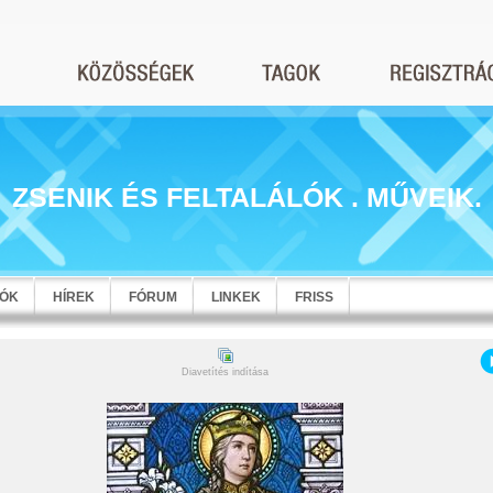
ZSENIK ÉS FELTALÁLÓK . MŰVEIK.
EÓK
HÍREK
FÓRUM
LINKEK
FRISS
Diavetítés indítása