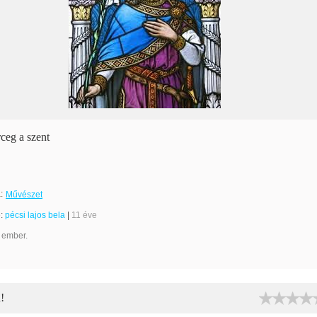
ceg a szent
:
Művészet
e:
pécsi lajos bela
|
11 éve
 ember.
!